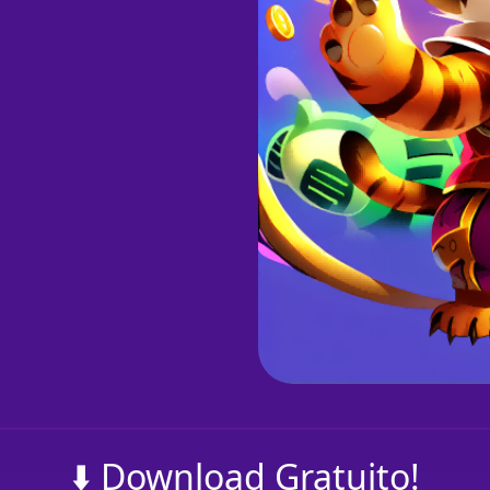
⬇️ Download Gratuito!