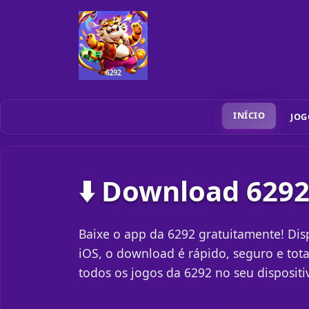
INÍCIO
JOG
⬇️ Download 629
Baixe o app da 6292 gratuitamente! Dis
iOS, o download é rápido, seguro e tot
todos os jogos da 6292 no seu disposit