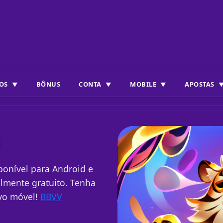
OS
BÔNUS
CONTA
MOBILE
APOSTAS
2
ponível para Android e
almente gratuito. Tenha
ivo móvel!
BBVV